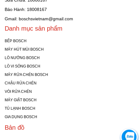
Sửa Chữa: 18008167
Bảo Hành: 18008167
Gmail: boschsvietnam@gmail.com
Danh mục sản phẩm
BẾP BOSCH
MÁY HÚT MÙI BOSCH
LÒ NƯỚNG BOSCH
LÒ VI SÓNG BOSCH
MÁY RỬA CHÉN BOSCH
CHẬU RỬA CHÉN
VÒI RỬA CHÉN
MÁY GIẶT BOSCH
TỦ LẠNH BOSCH
GIA DỤNG BOSCH
Bản đồ