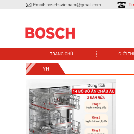
Tư
Email:
boschsvietnam@gmail.com
TRANG CHỦ
GIỚI TH
YH