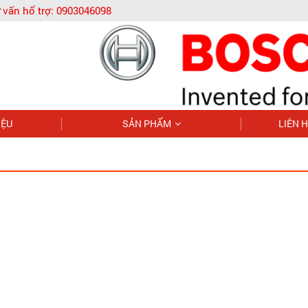
 vấn hổ trợ:
0903046098
IỆU
SẢN PHẨM
LIÊN 