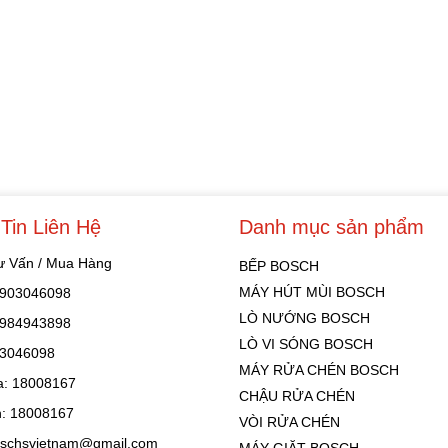
Tin Liên Hệ
Danh mục sản phẩm
Tư Vấn / Mua Hàng
BẾP BOSCH
MÁY HÚT MÙI BOSCH
 0903046098
LÒ NƯỚNG BOSCH
 0984943898
LÒ VI SÓNG BOSCH
03046098
MÁY RỬA CHÉN BOSCH
: 18008167
CHẬU RỬA CHÉN
: 18008167
VÒI RỬA CHÉN
oschsvietnam@gmail.com
MÁY GIẶT BOSCH