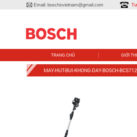
Tư
Email:
boschsvietnam@gmail.com
TRANG CHỦ
GIỚI TH
MAY-HUT-BUI-KHONG-DAY-BOSCH-BCS712