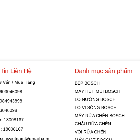
Tin Liên Hệ
Danh mục sản phẩm
Tư Vấn / Mua Hàng
BẾP BOSCH
MÁY HÚT MÙI BOSCH
 0903046098
LÒ NƯỚNG BOSCH
 0984943898
LÒ VI SÓNG BOSCH
03046098
MÁY RỬA CHÉN BOSCH
: 18008167
CHẬU RỬA CHÉN
: 18008167
VÒI RỬA CHÉN
oschsvietnam@gmail.com
MÁY GIẶT BOSCH