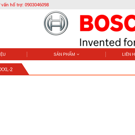
 vấn hổ trợ:
0903046098
IỆU
SẢN PHẨM
LIÊN 
XXL-2