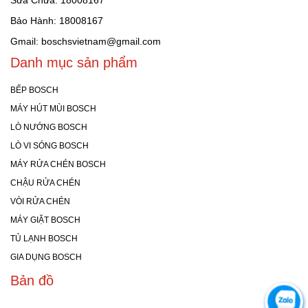
Sửa Chữa: 18008167
Bảo Hành: 18008167
Gmail: boschsvietnam@gmail.com
Danh mục sản phẩm
BẾP BOSCH
MÁY HÚT MÙI BOSCH
LÒ NƯỚNG BOSCH
LÒ VI SÓNG BOSCH
MÁY RỬA CHÉN BOSCH
CHẬU RỬA CHÉN
VÒI RỬA CHÉN
MÁY GIẶT BOSCH
TỦ LẠNH BOSCH
GIA DỤNG BOSCH
Bản đồ