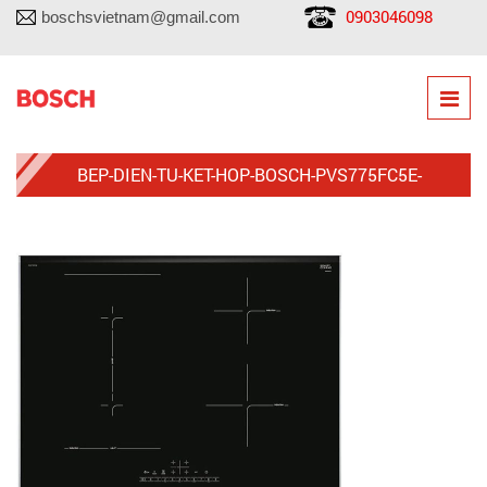
0903046098
boschsvietnam@gmail.com
BEP-DIEN-TU-KET-HOP-BOSCH-PVS775FC5E-
4814