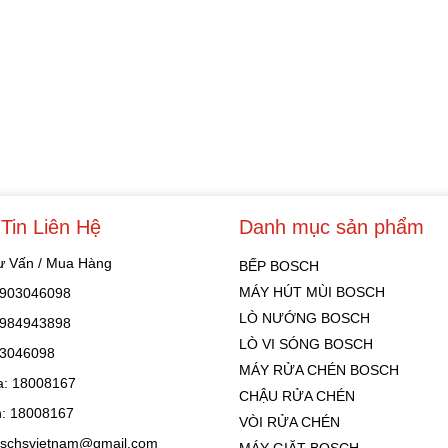
Tin Liên Hệ
Danh mục sản phẩm
Tư Vấn / Mua Hàng
BẾP BOSCH
MÁY HÚT MÙI BOSCH
 0903046098
LÒ NƯỚNG BOSCH
 0984943898
LÒ VI SÓNG BOSCH
03046098
MÁY RỬA CHÉN BOSCH
: 18008167
CHẬU RỬA CHÉN
: 18008167
VÒI RỬA CHÉN
oschsvietnam@gmail.com
MÁY GIẶT BOSCH