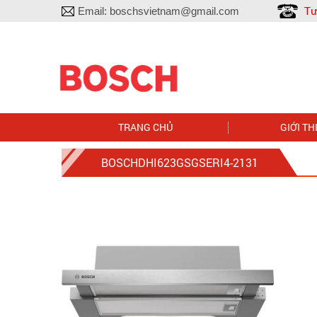
Tư
Email:
boschsvietnam@gmail.com
TRANG CHỦ
GIỚI TH
BOSCHDHI623GSGSERI4-2131