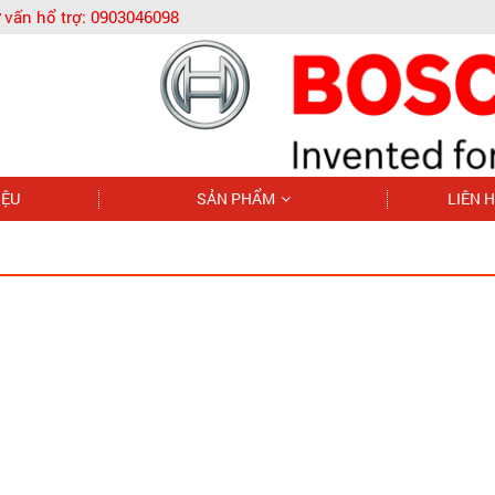
 vấn hổ trợ:
0903046098
IỆU
SẢN PHẨM
LIÊN 