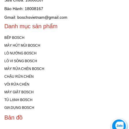
Sửa Chữa: 18008167
Bảo Hành: 18008167
Gmail: boschsvietnam@gmail.com
Danh mục sản phẩm
BẾP BOSCH
MÁY HÚT MÙI BOSCH
LÒ NƯỚNG BOSCH
LÒ VI SÓNG BOSCH
MÁY RỬA CHÉN BOSCH
CHẬU RỬA CHÉN
VÒI RỬA CHÉN
MÁY GIẶT BOSCH
TỦ LẠNH BOSCH
GIA DỤNG BOSCH
Bản đồ