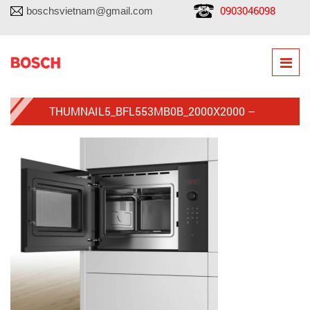
0903046098
boschsvietnam@gmail.com
THUMNAIL5_BFL553MB0B_2000X2000 –
COPY