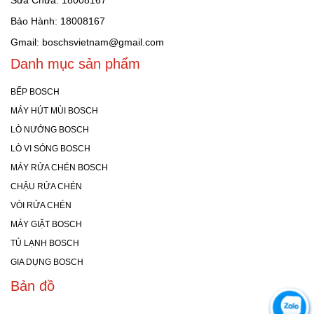
Sửa Chữa: 18008167
Bảo Hành: 18008167
Gmail: boschsvietnam@gmail.com
Danh mục sản phẩm
BẾP BOSCH
MÁY HÚT MÙI BOSCH
LÒ NƯỚNG BOSCH
LÒ VI SÓNG BOSCH
MÁY RỬA CHÉN BOSCH
CHẬU RỬA CHÉN
VÒI RỬA CHÉN
MÁY GIẶT BOSCH
TỦ LẠNH BOSCH
GIA DỤNG BOSCH
Bản đồ