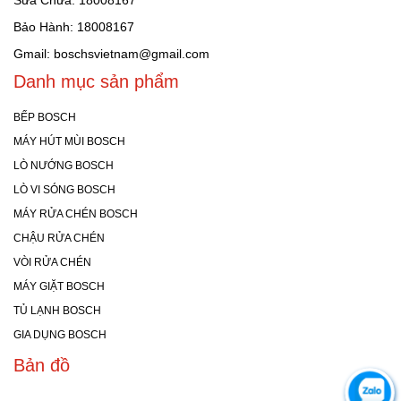
Sửa Chữa: 18008167
Bảo Hành: 18008167
Gmail: boschsvietnam@gmail.com
Danh mục sản phẩm
BẾP BOSCH
MÁY HÚT MÙI BOSCH
LÒ NƯỚNG BOSCH
LÒ VI SÓNG BOSCH
MÁY RỬA CHÉN BOSCH
CHẬU RỬA CHÉN
VÒI RỬA CHÉN
MÁY GIẶT BOSCH
TỦ LẠNH BOSCH
GIA DỤNG BOSCH
Bản đồ