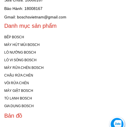
Sửa Chữa: 18008167
Bảo Hành: 18008167
Gmail: boschsvietnam@gmail.com
Danh mục sản phẩm
BẾP BOSCH
MÁY HÚT MÙI BOSCH
LÒ NƯỚNG BOSCH
LÒ VI SÓNG BOSCH
MÁY RỬA CHÉN BOSCH
CHẬU RỬA CHÉN
VÒI RỬA CHÉN
MÁY GIẶT BOSCH
TỦ LẠNH BOSCH
GIA DỤNG BOSCH
Bản đồ