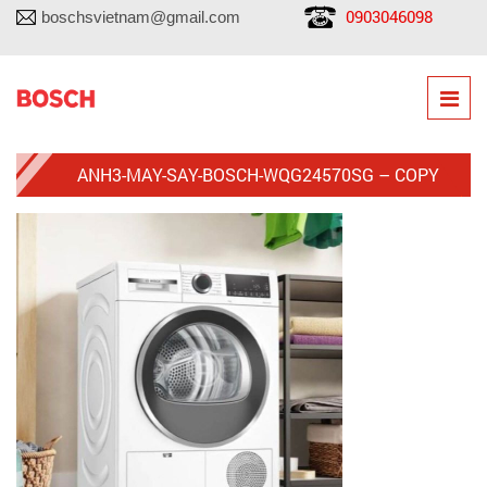
0903046098
boschsvietnam@gmail.com
ANH3-MAY-SAY-BOSCH-WQG24570SG – COPY