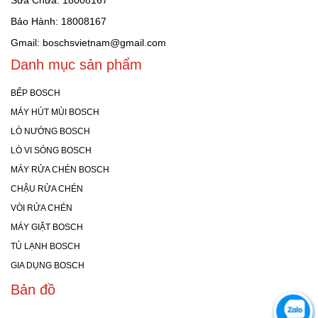
Sửa Chữa: 18008167
Bảo Hành: 18008167
Gmail: boschsvietnam@gmail.com
Danh mục sản phẩm
BẾP BOSCH
MÁY HÚT MÙI BOSCH
LÒ NƯỚNG BOSCH
LÒ VI SÓNG BOSCH
MÁY RỬA CHÉN BOSCH
CHẬU RỬA CHÉN
VÒI RỬA CHÉN
MÁY GIẶT BOSCH
TỦ LẠNH BOSCH
GIA DỤNG BOSCH
Bản đồ