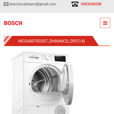
0903046098
boschsvietnam@gmail.com
MCSA00793207_DHI646CQ_DEF(14)