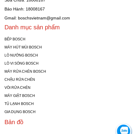
Sửa Chữa: 18008167
Bảo Hành: 18008167
Gmail: boschsvietnam@gmail.com
Danh mục sản phẩm
BẾP BOSCH
MÁY HÚT MÙI BOSCH
LÒ NƯỚNG BOSCH
LÒ VI SÓNG BOSCH
MÁY RỬA CHÉN BOSCH
CHẬU RỬA CHÉN
VÒI RỬA CHÉN
MÁY GIẶT BOSCH
TỦ LẠNH BOSCH
GIA DỤNG BOSCH
Bản đồ