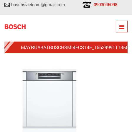
0903046098
boschsvietnam@gmail.com
MAYRUABATBOSCHSMI4ECS14E_1663999111356