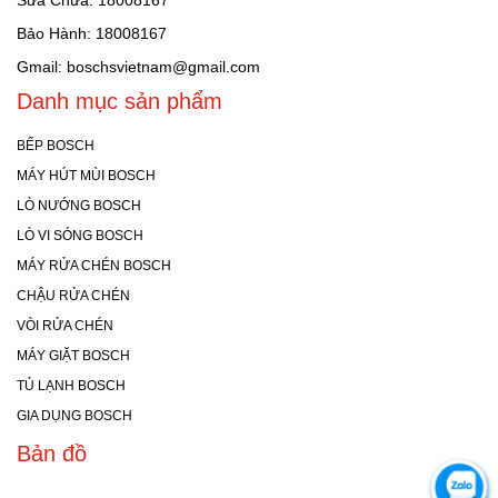
Sửa Chữa: 18008167
Bảo Hành: 18008167
Gmail: boschsvietnam@gmail.com
Danh mục sản phẩm
BẾP BOSCH
MÁY HÚT MÙI BOSCH
LÒ NƯỚNG BOSCH
LÒ VI SÓNG BOSCH
MÁY RỬA CHÉN BOSCH
CHẬU RỬA CHÉN
VÒI RỬA CHÉN
MÁY GIẶT BOSCH
TỦ LẠNH BOSCH
GIA DỤNG BOSCH
Bản đồ