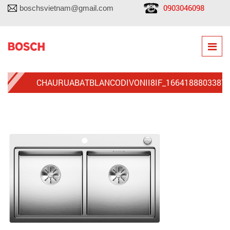
0903046098
boschsvietnam@gmail.com
CHAURUABATBLANCODIVONII8IF_1664188803387