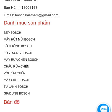
Sửa Chữa: 18008167
Bảo Hành: 18008167
Gmail: boschsvietnam@gmail.com
Danh mục sản phẩm
BẾP BOSCH
MÁY HÚT MÙI BOSCH
LÒ NƯỚNG BOSCH
LÒ VI SÓNG BOSCH
MÁY RỬA CHÉN BOSCH
CHẬU RỬA CHÉN
VÒI RỬA CHÉN
MÁY GIẶT BOSCH
TỦ LẠNH BOSCH
GIA DỤNG BOSCH
Bản đồ