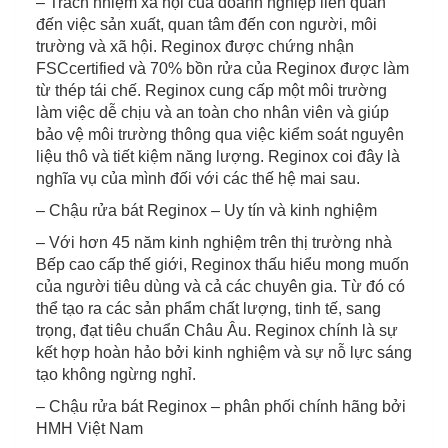
– Trách nhiệm xã hội của doanh nghiệp liên quan
đến việc sản xuất, quan tâm đến con người, môi
trường và xã hội. Reginox được chứng nhận
FSCcertified và 70% bồn rửa của Reginox được làm
từ thép tái chế. Reginox cung cấp một môi trường
làm việc dễ chịu và an toàn cho nhân viên và giúp
bảo vệ môi trường thông qua việc kiểm soát nguyên
liệu thô và tiết kiệm năng lượng. Reginox coi đây là
nghĩa vụ của mình đối với các thế hệ mai sau.
– Chậu rửa bát Reginox – Uy tín và kinh nghiệm
– Với hơn 45 năm kinh nghiệm trên thị trường nhà
Bếp cao cấp thế giới, Reginox thấu hiểu mong muốn
của người tiêu dùng và cả các chuyên gia. Từ đó có
thể tạo ra các sản phẩm chất lượng, tinh tế, sang
trọng, đạt tiêu chuẩn Châu Âu. Reginox chính là sự
kết hợp hoàn hảo bởi kinh nghiệm và sự nỗ lực sáng
tạo không ngừng nghỉ.
– Chậu rửa bát Reginox – phân phối chính hãng bởi
HMH Việt Nam