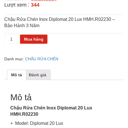
Lượt xem :
344
Chậu Rửa Chén Inox Diplomat 20 Lux HMH.R02230
–
Bảo Hành 3 Năm
CHẬU
Mua hàng
RỬA
CHÉN
INOX
Danh mục:
CHẬU RỬA CHÉN
DIPLOMMAT
20
LUX
Mô tả
Đánh giá
HMH.R02230
số
lượng
Mô tả
Chậu Rửa Chén Inox Diplomat 20 Lux
HMH.R02230
+ Model: Diplomat 20 Lux