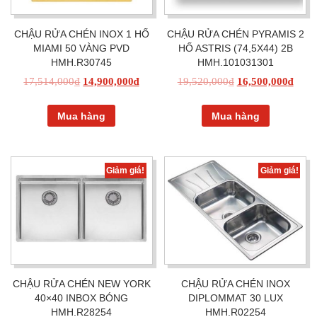
CHẬU RỬA CHÉN INOX 1 HỐ
CHẬU RỬA CHÉN PYRAMIS 2
MIAMI 50 VÀNG PVD
HỐ ASTRIS (74,5X44) 2B
HMH.R30745
HMH.101031301
17,514,000
₫
14,900,000
₫
19,520,000
₫
16,500,000
₫
Mua hàng
Mua hàng
Giảm giá!
Giảm giá!
CHẬU RỬA CHÉN NEW YORK
CHẬU RỬA CHÉN INOX
40×40 INBOX BÓNG
DIPLOMMAT 30 LUX
HMH.R28254
HMH.R02254