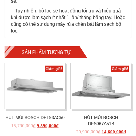
sẽ.
– Tuy nhiên, bộ lọc sẽ hoạt động tối ưu và hiệu quả
khi được làm sạch ít nhất 1 lần/ tháng bằng tay. Hoặc
cũng có thể sử dụng máy rửa chén bát làm sạch bộ
lọc.
SẢN PHẨM TƯƠNG TỰ
Giảm giá!
Giảm giá!
HÚT MÙI BOSCH DFT93AC50
HÚT MÙI BOSCH
DFS067A51B
15,790,000
₫
9,590,000
₫
20,990,000
₫
14,600,000
₫