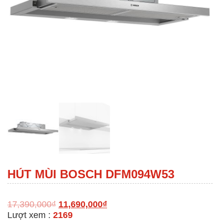
HÚT MÙI BOSCH DFM094W53
17,390,000
₫
11,690,000
₫
Lượt xem :
2169