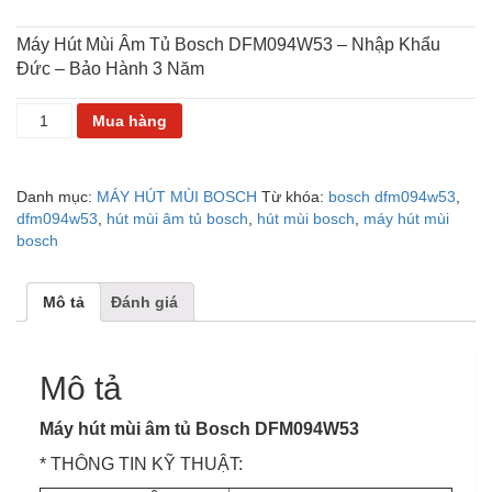
Máy Hút Mùi Âm Tủ Bosch DFM094W53 – Nhập Khẩu
Đức – Bảo Hành 3 Năm
HÚT
Mua hàng
MÙI
BOSCH
DFM094W53
Danh mục:
MÁY HÚT MÙI BOSCH
Từ khóa:
bosch dfm094w53
,
số
dfm094w53
,
hút mùi âm tủ bosch
,
hút mùi bosch
,
máy hút mùi
lượng
bosch
Mô tả
Đánh giá
Mô tả
Máy hút mùi âm tủ Bosch DFM094W53
* THÔNG TIN KỸ THUẬT: