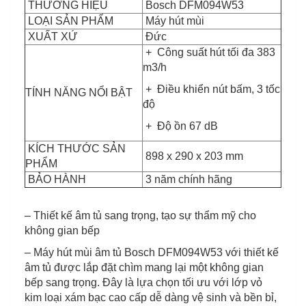
THƯƠNG HIỆU
Bosch DFM094W53
LOẠI SẢN PHẨM
Máy hút mùi
XUẤT XỨ
Đức
+ Công suất hút tối đa 383
m3/h
+ Điều khiển nút bấm, 3 tốc
TÍNH NĂNG NỔI BẬT
độ
+ Độ ồn 67 dB
KÍCH THƯỚC SẢN
898 x 290 x 203 mm
PHẨM
BẢO HÀNH
3 năm chính hãng
– Thiết kế âm tủ sang trọng, tạo sự thẩm mỹ cho
không gian bếp
– Máy hút mùi âm tủ Bosch DFM094W53 với thiết kế
âm tủ được lắp đặt chìm mang lại một không gian
bếp sang trọng. Đây là lựa chọn tối ưu với lớp vỏ
kim loại xám bạc cao cấp dễ dàng vệ sinh và bền bỉ,