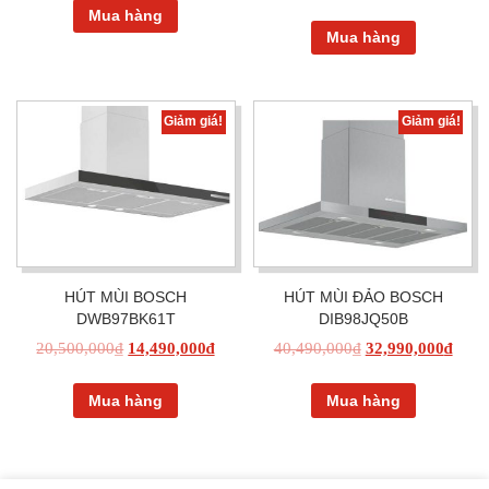
Mua hàng
Mua hàng
Giảm giá!
Giảm giá!
HÚT MÙI BOSCH
HÚT MÙI ĐẢO BOSCH
DWB97BK61T
DIB98JQ50B
20,500,000
₫
14,490,000
₫
40,490,000
₫
32,990,000
₫
Mua hàng
Mua hàng