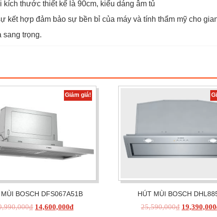
ích thước thiết kế là 90cm, kiểu dáng âm tủ
 sự kết hợp đảm bảo sự bền bỉ của máy và tính thẩm mỹ cho gian
 sang trọng.
Giảm giá!
G
 MÙI BOSCH DFS067A51B
HÚT MÙI BOSCH DHL88
0,990,000
₫
14,600,000
₫
25,590,000
₫
19,390,000