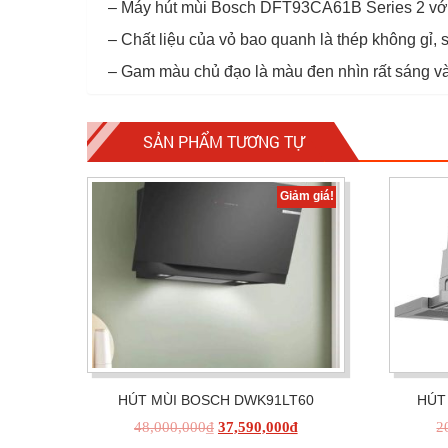
– Máy hút mùi Bosch DFT93CA61B Series 2 với k
– Chất liệu của vỏ bao quanh là thép không gỉ,
– Gam màu chủ đạo là màu đen nhìn rất sáng và
SẢN PHẨM TƯƠNG TỰ
Giảm giá!
HÚT MÙI BOSCH DWK91LT60
HÚT
48,000,000
₫
37,590,000
₫
2