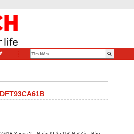
HỆ
 DFT93CA61B
A61B Series 2 – Nhập Khẩu Thổ Nhĩ Kỳ – Bảo