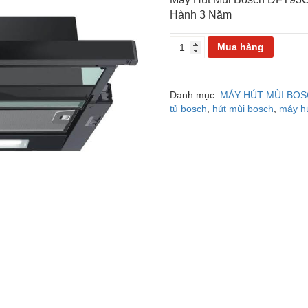
Hành 3 Năm
HÚT
Mua hàng
MÙI
BOSCH
DFT93CA61B
Danh mục:
MÁY HÚT MÙI BO
số
tủ bosch
,
hút mùi bosch
,
máy h
lượng