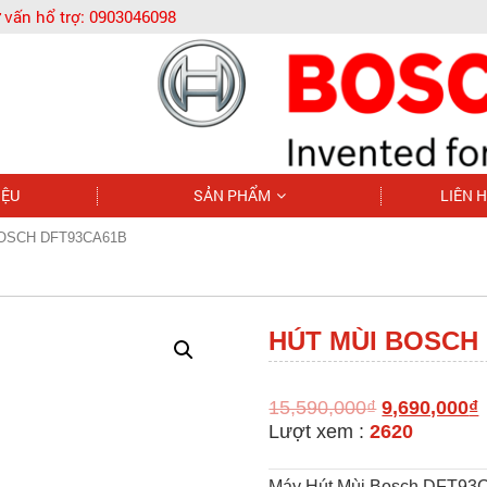
 vấn hổ trợ:
0903046098
IỆU
SẢN PHẨM
LIÊN 
BOSCH DFT93CA61B
HÚT MÙI BOSCH
15,590,000
₫
9,690,000
₫
Lượt xem :
2620
Máy Hút Mùi Bosch DFT93C