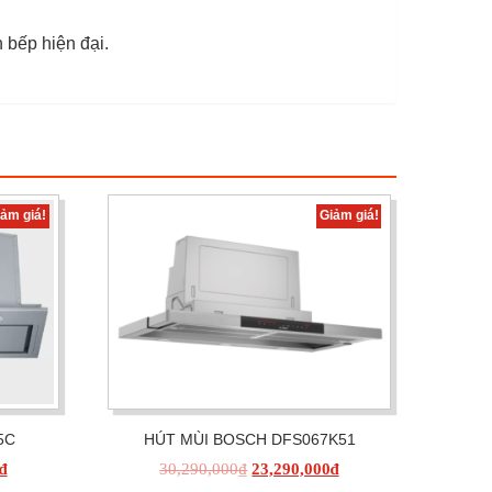
 bếp hiện đại.
iảm giá!
Giảm giá!
5C
HÚT MÙI BOSCH DFS067K51
₫
30,290,000
₫
23,290,000
₫