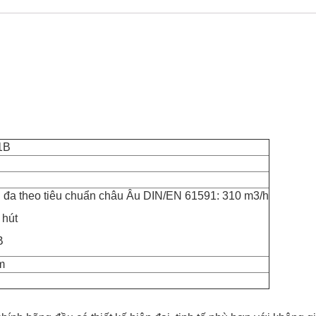
1B
i đa theo tiêu chuẩn châu Âu DIN/EN 61591: 310 m3/h
 hút
B
m