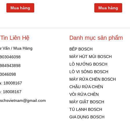
Mua hàng
Mua hàng
Tin Liên Hệ
Danh mục sản phẩm
Tư Vấn / Mua Hàng
BẾP BOSCH
MÁY HÚT MÙI BOSCH
 0903046098
LÒ NƯỚNG BOSCH
 0984943898
LÒ VI SÓNG BOSCH
03046098
MÁY RỬA CHÉN BOSCH
: 18008167
CHẬU RỬA CHÉN
: 18008167
VÒI RỬA CHÉN
oschsvietnam@gmail.com
MÁY GIẶT BOSCH
TỦ LẠNH BOSCH
GIA DỤNG BOSCH