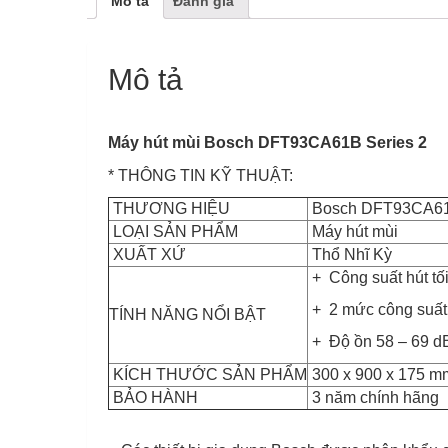
Mô tả
Đánh giá
Mô tả
Máy hút mùi Bosch DFT93CA61B Series 2
* THÔNG TIN KỸ THUẬT:
THƯƠNG HIỆU
Bosch DFT93CA6
LOẠI SẢN PHẨM
Máy hút mùi
XUẤT XỨ
Thổ Nhĩ Kỳ
+ Công suất hút tố
+ 2 mức công suất
TÍNH NĂNG NỔI BẬT
+ Độ ồn 58 – 69 d
KÍCH THƯỚC SẢN PHẨM
300 x 900 x 175 m
BẢO HÀNH
3 năm chính hãng