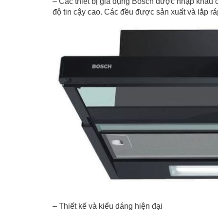
– Các thiết bị gia dụng Bosch được nhập khẩu ch
độ tin cậy cao. Các đều được sản xuất và lắp rá
– Thiết kế và kiểu dáng hiện đại