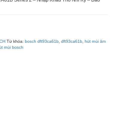
SCH
Từ khóa:
bosch dft93ca61b
,
dft93ca61b
,
hút mùi âm
út mùi bosch