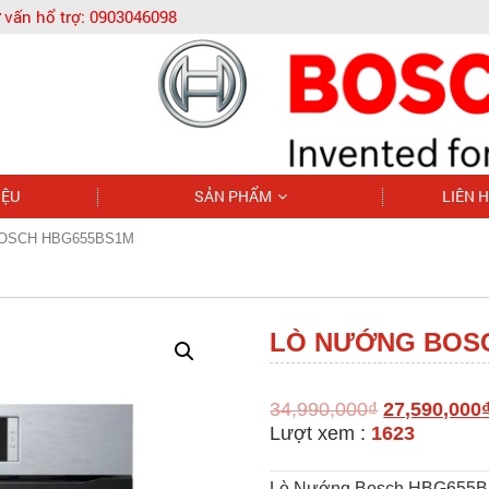
 vấn hổ trợ:
0903046098
IỆU
SẢN PHẨM
LIÊN 
OSCH HBG655BS1M
LÒ NƯỚNG BOS
34,990,000
₫
27,590,000
Lượt xem :
1623
Lò Nướng Bosch HBG655B