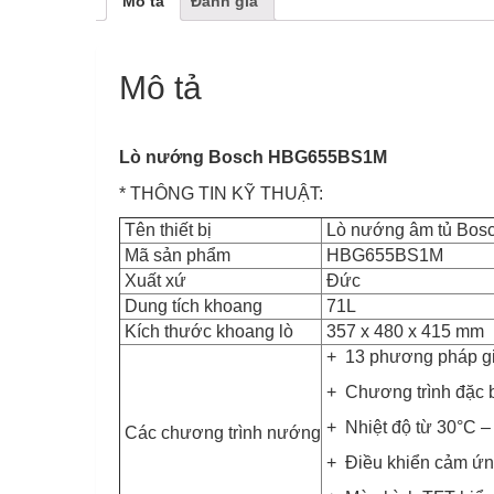
Mô tả
Đánh giá
Mô tả
Lò nướng Bosch HBG655BS1M
* THÔNG TIN KỸ THUẬT:
Tên thiết bị
Lò nướng âm tủ Bos
Mã sản phẩm
HBG655BS1M
Xuất xứ
Đức
Dung tích khoang
71L
Kích thước khoang lò
357 x 480 x 415 mm
+ 13 phương pháp gia
+ Chương trình đặc bi
+ Nhiệt độ từ 30°C –
Các chương trình nướng
+ Điều khiển cảm ứng