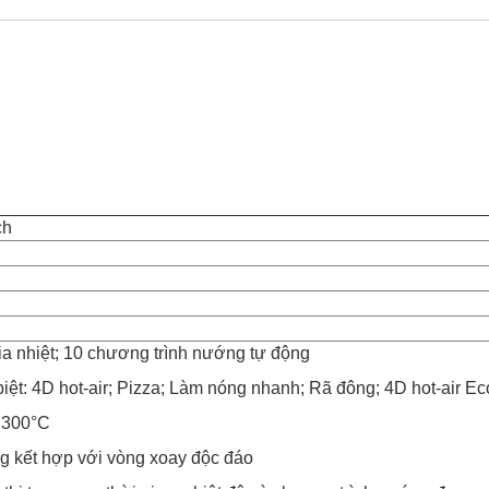
ch
 nhiệt; 10 chương trình nướng tự động
ệt: 4D hot-air; Pizza; Làm nóng nhanh; Rã đông; 4D hot-air E
 300°C
 kết hợp với vòng xoay độc đáo