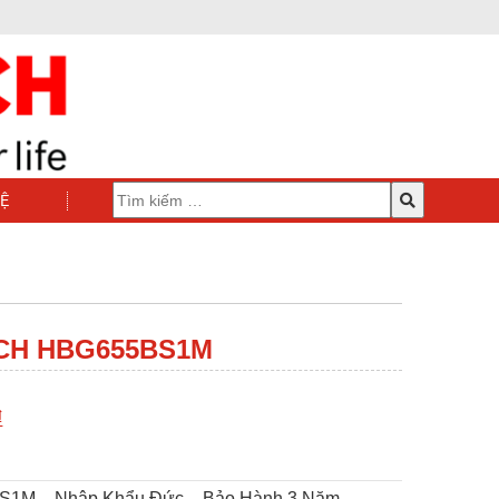
HỆ
CH HBG655BS1M
₫
S1M – Nhập Khẩu Đức – Bảo Hành 3 Năm