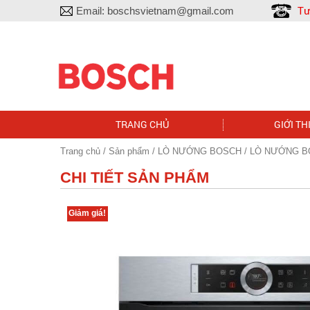
Tư
Email:
boschsvietnam@gmail.com
TRANG CHỦ
GIỚI TH
Trang chủ
/
Sản phẩm
/
LÒ NƯỚNG BOSCH
/ LÒ NƯỚNG B
CHI TIẾT SẢN PHẨM
Giảm giá!