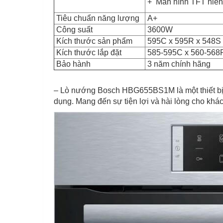
+ Màn hình TFT hiển t
Tiêu chuẩn năng lượng
A+
Công suất
3600W
Kích thước sản phẩm
595C x 595R x 548S
Kích thước lắp đặt
585-595C x 560-568
Bảo hành
3 năm chính hãng
– Lò nướng Bosch HBG655BS1M là một thiết bị nh
dụng. Mang đến sự tiện lợi và hài lòng cho khá