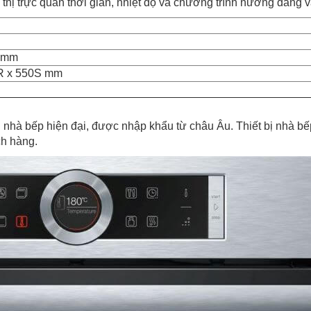
hị trực quan thời gian, nhiệt độ và chương trình nướng đang 
 mm
R x 550S mm
à bếp hiện đại, được nhập khẩu từ châu Âu. Thiết bị nhà bếp n
ch hàng.