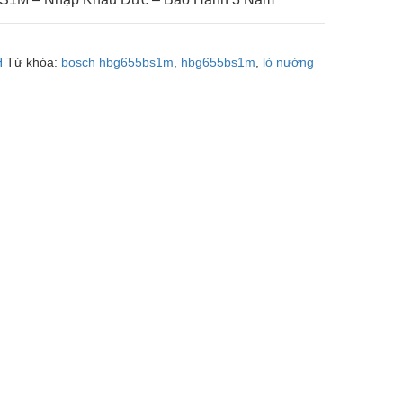
H
Từ khóa:
bosch hbg655bs1m
,
hbg655bs1m
,
lò nướng