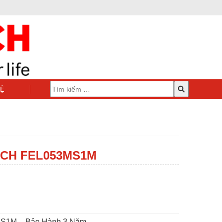
HỆ
SCH FEL053MS1M
MS1M
– Bảo Hành 3 Năm