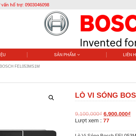
 vấn hổ trợ:
0903046098
IỆU
SẢN PHẨM
LIÊN 
 BOSCH FEL053MS1M
LÒ VI SÓNG BO
9,100,000
₫
6,900,000
₫
Lượt xem :
77
Lò Vi Sóng Bosch
FEL053