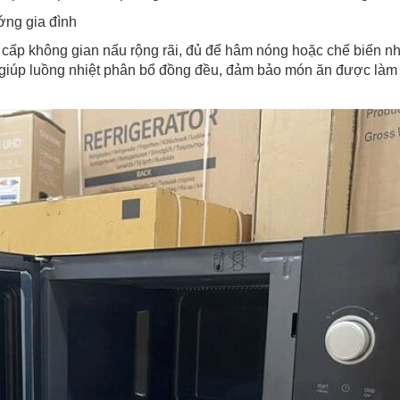
ớng gia đình
p không gian nấu rộng rãi, đủ để hâm nóng hoặc chế biến nhi
u giúp luồng nhiệt phân bổ đồng đều, đảm bảo món ăn được là