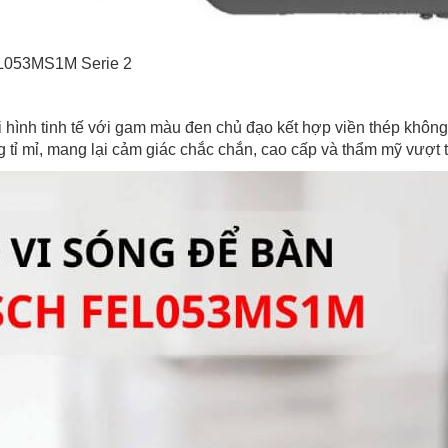
FEL053MS1M Serie 2
nh tinh tế với gam màu đen chủ đạo kết hợp viền thép không g
 tỉ mỉ, mang lại cảm giác chắc chắn, cao cấp và thẩm mỹ vượt t