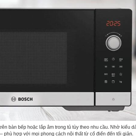
 trên bàn bếp hoặc lắp âm trong tủ tùy theo nhu cầu. Nhờ kiểu d
– phù hợp với mọi phong cách nội thất từ cổ điển đến tối giản.