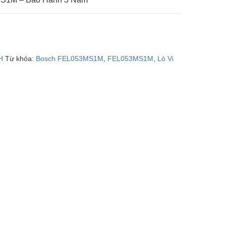
H
Từ khóa:
Bosch FEL053MS1M
,
FEL053MS1M
,
Lò Vi