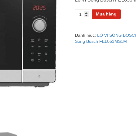
LÒ
Mua hàng
VI
SÓNG
BOSCH
Danh mục:
LÒ VI SÓNG BOSC
FEL053MS1M
Sóng Bosch FEL053MS1M
số
lượng