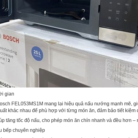
ời gian
g Bosch FEL053MS1M mang lại hiệu quả nấu nướng mạnh mẽ, giú
uất khác nhau để phù hợp với từng món ăn, đảm bảo tiết kiệm 
p tăng tốc độ nấu, cho phép món ăn chín nhanh và đều hơn – rất
ầu bếp chuyên nghiệp