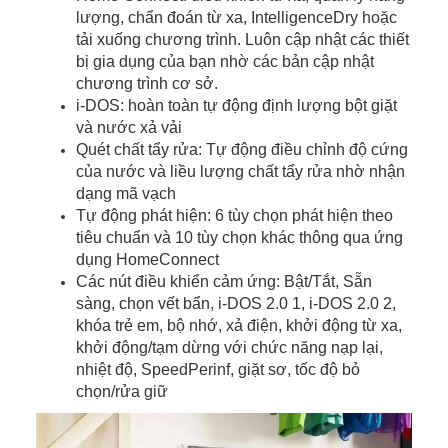
lượng, chẩn đoán từ xa, IntelligenceDry hoặc
tải xuống chương trình. Luôn cập nhật các thiết
bị gia dụng của bạn nhờ các bản cập nhật
chương trình cơ sở.
i-DOS: hoàn toàn tự động định lượng bột giặt
và nước xả vải
Quét chất tẩy rửa: Tự động điều chỉnh độ cứng
của nước và liều lượng chất tẩy rửa nhờ nhận
dạng mã vạch
Tự động phát hiện: 6 tùy chọn phát hiện theo
tiêu chuẩn và 10 tùy chọn khác thông qua ứng
dụng HomeConnect
Các nút điều khiển cảm ứng: Bật/Tắt, Sẵn
sàng, chọn vết bẩn, i-DOS 2.0 1, i-DOS 2.0 2,
khóa trẻ em, bộ nhớ, xả điện, khởi động từ xa,
khởi động/tạm dừng với chức năng nạp lại,
nhiệt độ, SpeedPerinf, giặt sơ, tốc độ bỏ
chọn/rửa giữ