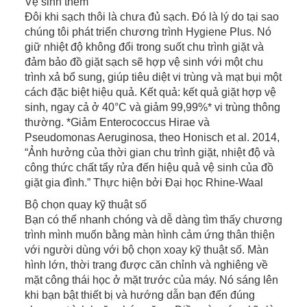
Vệ sinh thêm
Đôi khi sạch thôi là chưa đủ sạch. Đó là lý do tại sao
chúng tôi phát triển chương trình Hygiene Plus. Nó
giữ nhiệt độ không đổi trong suốt chu trình giặt và
đảm bảo đồ giặt sạch sẽ hợp vệ sinh với một chu
trình xả bổ sung, giúp tiêu diệt vi trùng và mạt bụi một
cách đặc biệt hiệu quả. Kết quả: kết quả giặt hợp vệ
sinh, ngay cả ở 40°C và giảm 99,99%* vi trùng thông
thường. *Giảm Enterococcus Hirae và
Pseudomonas Aeruginosa, theo Honisch et al. 2014,
“Ảnh hưởng của thời gian chu trình giặt, nhiệt độ và
công thức chất tẩy rửa đến hiệu quả vệ sinh của đồ
giặt gia đình.” Thực hiện bởi Đại học Rhine-Waal
Bộ chọn quay kỹ thuật số
Bạn có thể nhanh chóng và dễ dàng tìm thấy chương
trình mình muốn bằng màn hình cảm ứng thân thiện
với người dùng với bộ chọn xoay kỹ thuật số. Màn
hình lớn, thời trang được căn chỉnh và nghiêng về
mặt công thái học ở mặt trước của máy. Nó sáng lên
khi bạn bật thiết bị và hướng dẫn bạn đến đúng