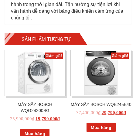
hành trong thời gian dài. Tận hưởng sự tiện lợi khi
vận hành dễ dàng với bảng điều khiển cảm ứng của
chúng tôi.
SẢN PHẨM TƯƠNG TỰ
Giảm giá!
Giảm giá!
MÁY SẤY BOSCH
MÁY SẤY BOSCH WQB245B40
WQG24200SG
37,400,000
₫
29,790,000
₫
25,990,000
₫
19,790,000
₫
Mua hàng
Mua hàng