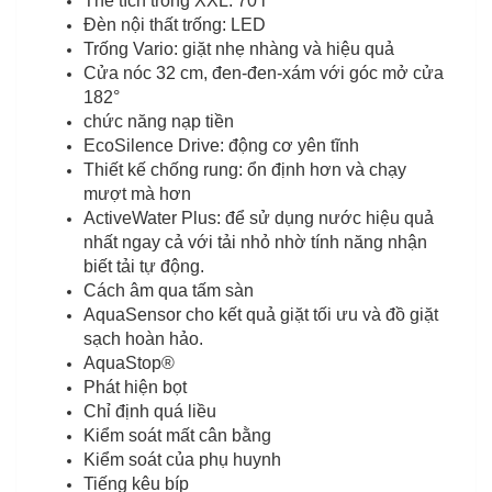
Thể tích trống XXL: 70 l
Đèn nội thất trống: LED
Trống Vario: giặt nhẹ nhàng và hiệu quả
Cửa nóc 32 cm, đen-đen-xám với góc mở cửa
182°
chức năng nạp tiền
EcoSilence Drive: động cơ yên tĩnh
Thiết kế chống rung: ổn định hơn và chạy
mượt mà hơn
ActiveWater Plus: để sử dụng nước hiệu quả
nhất ngay cả với tải nhỏ nhờ tính năng nhận
biết tải tự động.
Cách âm qua tấm sàn
AquaSensor cho kết quả giặt tối ưu và đồ giặt
sạch hoàn hảo.
AquaStop®
Phát hiện bọt
Chỉ định quá liều
Kiểm soát mất cân bằng
Kiểm soát của phụ huynh
Tiếng kêu bíp