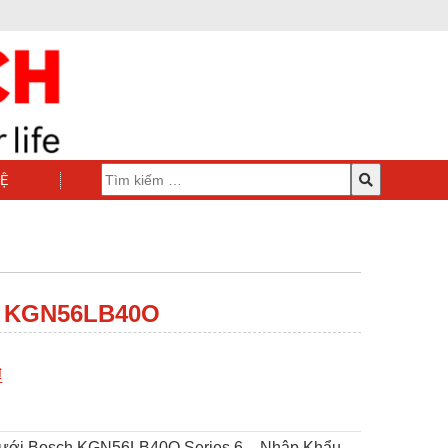
HỆ
 KGN56LB40O
₫
ưới Bosch KGN56LB40O Series 6 – Nhập Khẩu