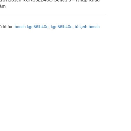
Năm
ừ khóa:
bosch kgn56lb40o
,
kgn56lb40o
,
tủ lạnh bosch