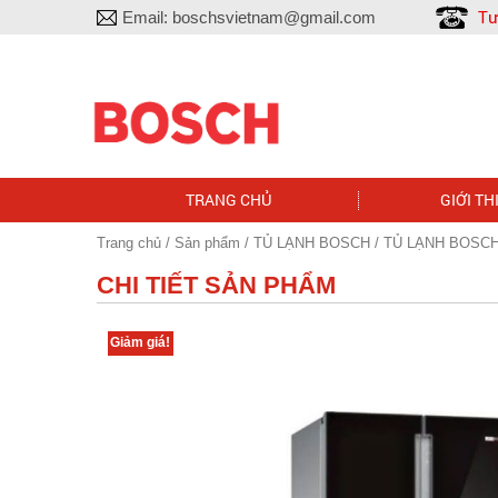
Tư
Email:
boschsvietnam@gmail.com
TRANG CHỦ
GIỚI TH
Trang chủ
/
Sản phẩm
/
TỦ LẠNH BOSCH
/ TỦ LẠNH BOSC
CHI TIẾT SẢN PHẨM
Giảm giá!