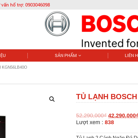
 vấn hổ trợ:
0903046098
IỆU
SẢN PHẨM
LIÊN 
H KGN56LB40O
TỦ LẠNH BOSCH
52,290,000
₫
42,290,000
Lượt xem :
838
Tủ Lạnh 2 Cánh Ngăn Đá D