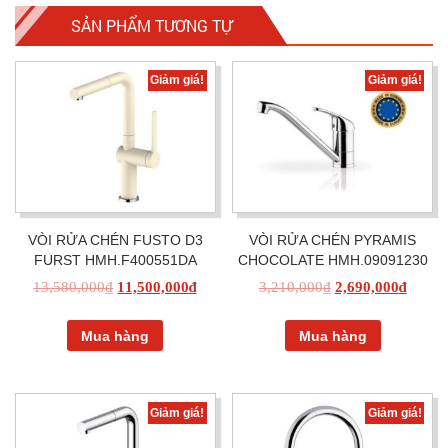
SẢN PHẨM TƯƠNG TỰ
Giảm giá!
Giảm giá!
VÒI RỬA CHÉN FUSTO D3
VÒI RỬA CHÉN PYRAMIS
FURST HMH.F400551DA
CHOCOLATE HMH.09091230
13,580,000
₫
11,500,000
₫
3,210,000
₫
2,690,000
₫
Mua hàng
Mua hàng
Giảm giá!
Giảm giá!