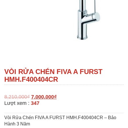
VÒI RỬA CHÉN FIVA A FURST
HMH.F400404CR
8,210,000
₫
7,000,000
₫
Lượt xem :
347
Vòi Rửa Chén FIVA A FURST HMH.F400404CR
– Bảo
Hành 3 Năm