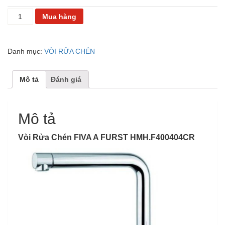
VÒI
Mua hàng
RỬA
CHÉN
FIVA
Danh mục:
VÒI RỬA CHÉN
A
FURST
HMH.F400404CR
Mô tả
Đánh giá
số
lượng
Mô tả
Vòi Rửa Chén FIVA A FURST HMH.F400404CR