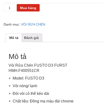
VÒI
Mua hàng
RỬA
CHÉN
FUSTO
Danh mục:
VÒI RỬA CHÉN
D3
FURST
HMH.F400551CR
Mô tả
Đánh giá
số
lượng
Mô tả
Vòi Rửa Chén FUSTO D3 FURST
HMH.F400551CR
+ Model: FUSTO D3
+ Vòi nóng/ lạnh
+ Đòi vòi có thể kéo dài
+ Chất liệu: Đồng mạ màu đá/ chrome