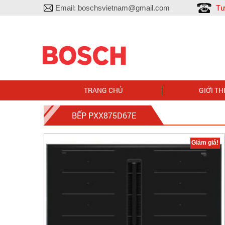
Tư
Email:
boschsvietnam@gmail.com
TRANG CHỦ
GIỚI TH
BẾP PXX875D67E
Giảm giá!