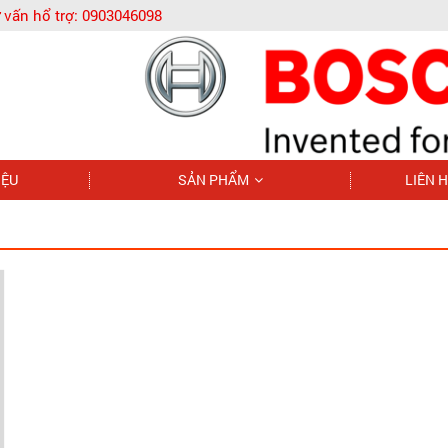
 vấn hổ trợ:
0903046098
IỆU
SẢN PHẨM
LIÊN 