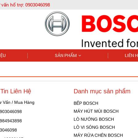
 vấn hổ trợ:
0903046098
IỆU
SẢN PHẨM
LIÊN 
Tin Liên Hệ
Danh mục sản phẩm
Tư Vấn / Mua Hàng
BẾP BOSCH
MÁY HÚT MÙI BOSCH
 0903046098
LÒ NƯỚNG BOSCH
 0984943898
LÒ VI SÓNG BOSCH
03046098
MÁY RỬA CHÉN BOSCH