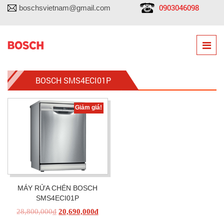
0903046098
boschsvietnam@gmail.com
BOSCH SMS4ECI01P
Giảm giá!
MÁY RỬA CHÉN BOSCH
SMS4ECI01P
28,800,000
₫
20,690,000
₫