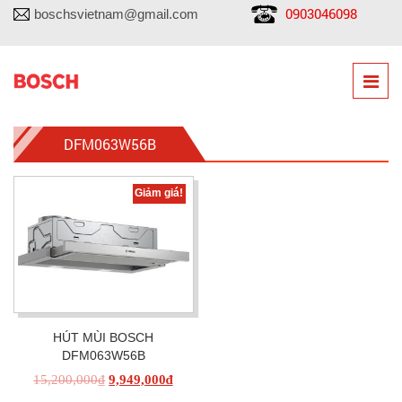
0903046098
boschsvietnam@gmail.com
DFM063W56B
Giảm giá!
HÚT MÙI BOSCH
DFM063W56B
15,200,000
₫
9,949,000
₫