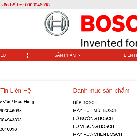
 vấn hổ trợ:
0903046098
IỆU
SẢN PHẨM
LIÊN 
Tin Liên Hệ
Danh mục sản phẩm
Tư Vấn / Mua Hàng
BẾP BOSCH
MÁY HÚT MÙI BOSCH
 0903046098
LÒ NƯỚNG BOSCH
 0984943898
LÒ VI SÓNG BOSCH
03046098
MÁY RỬA CHÉN BOSCH