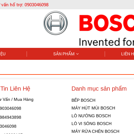
 vấn hổ trợ:
0903046098
IỆU
SẢN PHẨM
LIÊN 
Tin Liên Hệ
Danh mục sản phẩm
Tư Vấn / Mua Hàng
BẾP BOSCH
MÁY HÚT MÙI BOSCH
 0903046098
LÒ NƯỚNG BOSCH
 0984943898
LÒ VI SÓNG BOSCH
03046098
MÁY RỬA CHÉN BOSCH