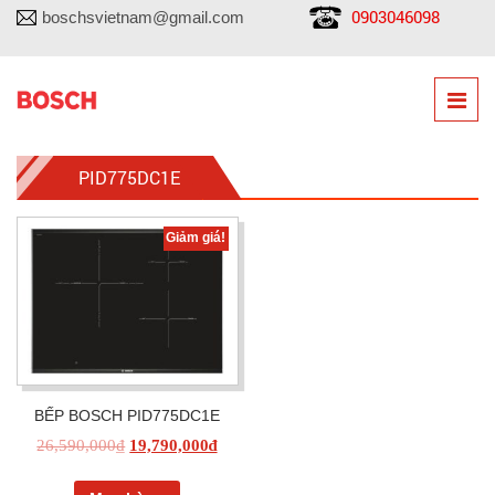
0903046098
boschsvietnam@gmail.com
PID775DC1E
Giảm giá!
BẾP BOSCH PID775DC1E
26,590,000
₫
19,790,000
₫