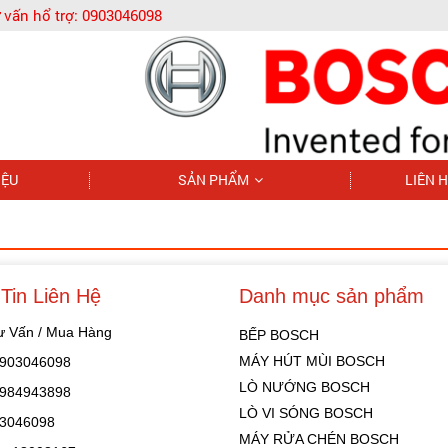
 vấn hổ trợ:
0903046098
IỆU
SẢN PHẨM
LIÊN 
Tin Liên Hệ
Danh mục sản phẩm
Tư Vấn / Mua Hàng
BẾP BOSCH
MÁY HÚT MÙI BOSCH
 0903046098
LÒ NƯỚNG BOSCH
 0984943898
LÒ VI SÓNG BOSCH
03046098
MÁY RỬA CHÉN BOSCH