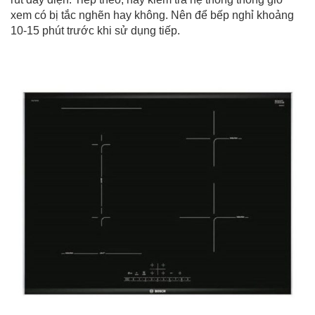
xem có bị tắc nghẽn hay không. Nên để bếp nghỉ khoảng
10-15 phút trước khi sử dụng tiếp.