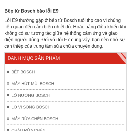
Bếp từ Bosch báo lỗi E9
Lỗi E9 thường gặp ở bếp từ Bosch tuổi thọ cao vì chúng
liên quan đến cảm biến nhiệt độ. Hoặc bảng điều khiển khi
không có sự tương tác giữa hệ thống cảm ứng và giao
diện người dùng. Đối với lỗi E7 cũng vậy, bạn nên nhờ sự
can thiệp của trung tâm sửa chữa chuyên dụng.
DANH MỤC SẢN PHẨM
BẾP BOSCH
MÁY HÚT MÙI BOSCH
LÒ NƯỚNG BOSCH
LÒ VI SÓNG BOSCH
MÁY RỬA CHÉN BOSCH
CHẬU RỬA CHÉN