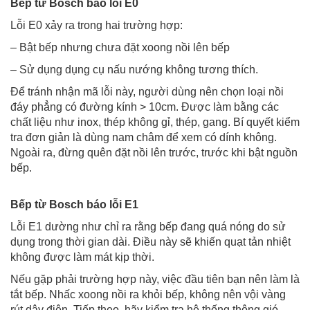
Bếp từ Bosch báo lỗi E0
Lỗi E0 xảy ra trong hai trường hợp:
– Bật bếp nhưng chưa đặt xoong nồi lên bếp
– Sử dụng dụng cụ nấu nướng không tương thích.
Để tránh nhận mã lỗi này, người dùng nên chọn loại nồi
đáy phẳng có đường kính > 10cm. Được làm bằng các
chất liệu như inox, thép không gỉ, thép, gang. Bí quyết kiểm
tra đơn giản là dùng nam châm để xem có dính không.
Ngoài ra, đừng quên đặt nồi lên trước, trước khi bật nguồn
bếp.
Bếp từ Bosch báo lỗi E1
Lỗi E1 dường như chỉ ra rằng bếp đang quá nóng do sử
dụng trong thời gian dài. Điều này sẽ khiến quạt tản nhiệt
không được làm mát kịp thời.
Nếu gặp phải trường hợp này, việc đầu tiên bạn nên làm là
tắt bếp. Nhấc xoong nồi ra khỏi bếp, không nên vội vàng
rút dây điện. Tiếp theo, hãy kiểm tra hệ thống thông gió