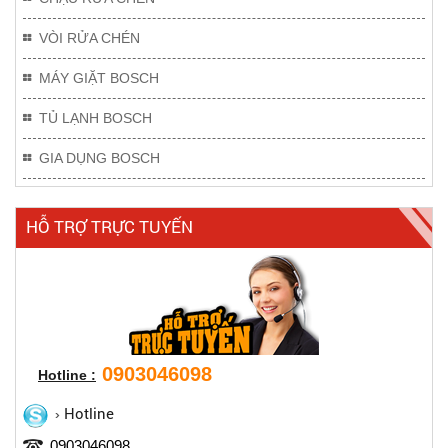
VÒI RỬA CHÉN
MÁY GIẶT BOSCH
TỦ LẠNH BOSCH
GIA DỤNG BOSCH
HỖ TRỢ TRỰC TUYẾN
0903046098
Hotline :
Hotline
0903046098