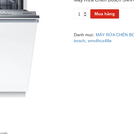
MÁY
Mua hàng
RỬA
CHÉN
ÂM
Danh mục:
MÁY RỬA CHÉN B
TỦ
bosch
,
smv4hcx48e
BOSCH
SMV4HCX48E
số
lượng