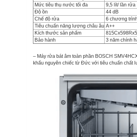
Mức tiêu thụ nước tối đa
9,5 lít/ lần rửa
Độ ồn
44 dB
Chế độ rửa
6 chương trìn
Tiêu chuẩn năng lượng châu âu
A++
Kích thước sản phẩm
815Cx598Rx
Bảo hành
3 năm chính 
– Máy rửa bát âm toàn phần BOSCH SMV4HCX48E
khẩu nguyên chiếc từ Đức với tiêu chuẩn chất 