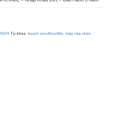
OSCH
Từ khóa:
bosch smv4hcx48e
,
máy rửa chén