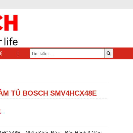
HỆ
ÂM TỦ BOSCH SMV4HCX48E
₫
4HCX48E – Nhập Khẩu Đức – Bảo Hành 3 Năm