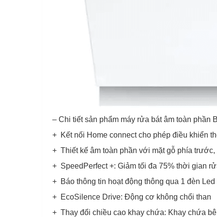
– Chi tiết sản phẩm máy rửa bát âm toàn ph
+ Kết nối Home connect cho phép điều khiển thô
+ Thiết kế âm toàn phần với mặt gỗ phía trước
+ SpeedPerfect +: Giảm tối đa 75% thời gian r
+ Báo thông tin hoạt động thông qua 1 đèn Led 
+ EcoSilence Drive: Động cơ không chổi than
+ Thay đổi chiều cao khay chứa: Khay chứa bên 