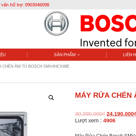
 vấn hổ trợ:
0903046098
IỆU
SẢN PHẨM
LIÊN 
A CHÉN ÂM TỦ BOSCH SMV4HCX48E
MÁY RỬA CHÉN 
30,390,000
₫
24,190,000
Lượt xem :
4906
Máy Rửa Chén Bosch SMV