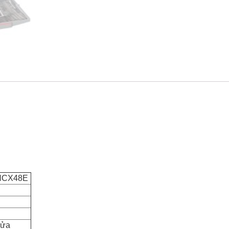
HCX48E
rửa