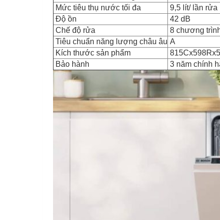
Mức tiêu thụ nước tối đa
9,5 lít/ lần rửa
Độ ồn
42 dB
Chế độ rửa
8 chương trìn
Tiêu chuẩn năng lượng châu âu
A
Kích thước sản phẩm
815Cx598Rx
Bảo hành
3 năm chính 