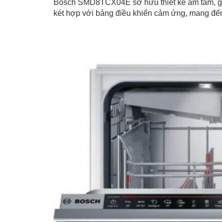
Bosch SMD8TCX04E sở hữu thiết kế âm tầm, giúp
két hợp với bảng điều khiển cảm ứng, mang đến 