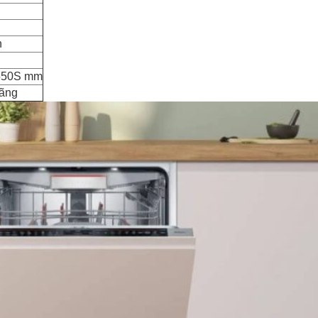
h
550S mm
hãng