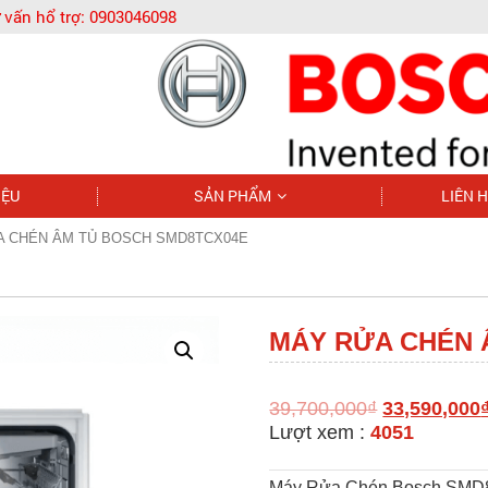
 vấn hổ trợ:
0903046098
IỆU
SẢN PHẨM
LIÊN 
A CHÉN ÂM TỦ BOSCH SMD8TCX04E
MÁY RỬA CHÉN 
39,700,000
₫
33,590,000
Lượt xem :
4051
Máy Rửa Chén Bosch SMD