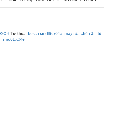
OSCH
Từ khóa:
bosch smd8tcx04e
,
máy rửa chén âm tủ
h
,
smd8tcx04e