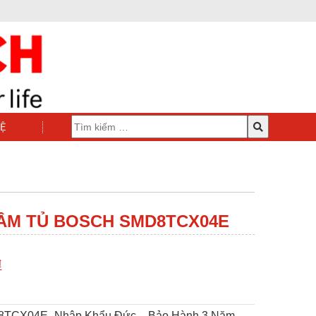
HỆ
ÂM TỦ BOSCH SMD8TCX04E
₫
8TCX04E- Nhập Khẩu Đức – Bảo Hành 3 Năm