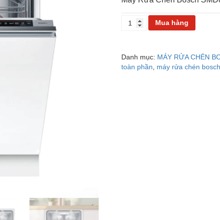
MÁY
Mua hàng
RỬA
CHÉN
ÂM
Danh mục:
MÁY RỬA CHÉN B
TỦ
toàn phần
,
máy rửa chén bosc
BOSCH
SMD8TCX04E
số
lượng