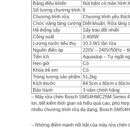
Bảng điều khiển
Nút bấm có màn hình hi
Số lượng chương trình
6
Chương trình rửa
Chương trình yêu thích
Chức năng tăng cường
Diệt khuẩn, Rửa tăng 
Hệ thống sấy
Sấy trao đổi nhiệt
Công suất
2.400W
Lượng nước tiêu thụ
10.3 lít/1 lần rửa
Nguồn điện áp
220V – 240V/50Hz – 
Tiện ích
Aquastop – Tự ngắt ngu
Hẹn giờ
Có
Khóa trẻ em
Có
Trọng lượng sản phẩm
51,2kg
Kích thước
84.5cm x 60cm x 60cm
Bảo hành
3 năm chính hãng
– Máy rửa chén Bosch SMS4HMC25M Series 4 thu
lợi, tiết kiệm thời gian và hiệu quả cao, phù hợ
nhiều chương trình rửa đa dạng, Bosch SMS4HM
– Những điểm mạnh nổi bật của máy rửa ché