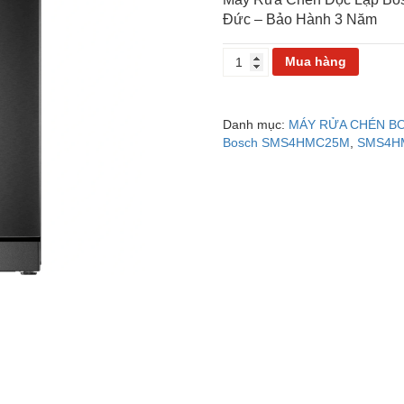
Đức – Bảo Hành 3 Năm
MÁY
Mua hàng
RỬA
CHÉN
BOSCH
Danh mục:
MÁY RỬA CHÉN B
SMS4HMC25M
Bosch SMS4HMC25M
,
SMS4H
số
lượng