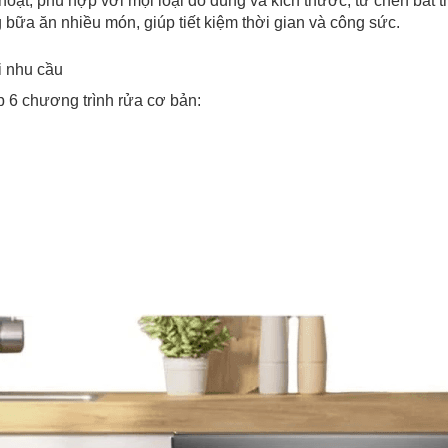
 hoạt, phù hợp với mọi loại đồ dùng và kích thước, từ chén bát 
bữa ăn nhiều món, giúp tiết kiệm thời gian và công sức.
i nhu cầu
 chương trình rửa cơ bản: