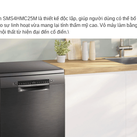
SMS4HMC25M là thiết kế độc lập, giúp người dùng có thể bố trí
ạo sự linh hoạt vừa mang lại tính thẩm mỹ cao. Vỏ máy làm bằng
i thất từ hiện đại đến cổ điển.\