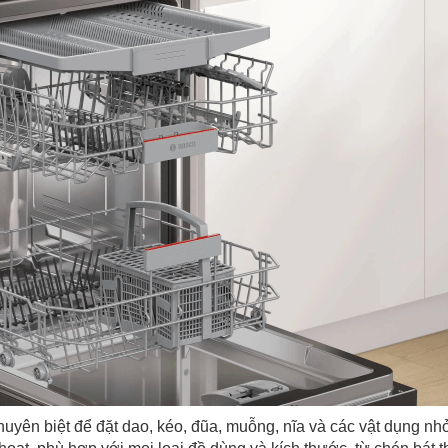
 chuyên biệt để đặt dao, kéo, đũa, muỗng, nĩa và các vật dụng n