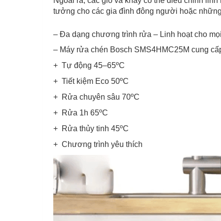
Ngoài ra, các giỏ và khay có thể điều chỉnh linh
tưởng cho các gia đình đông người hoặc những 
– Đa dạng chương trình rửa – Linh hoạt cho mọ
– Máy rửa chén Bosch SMS4HMC25M cung cấp 6
+ Tự động 45–65ºC
+ Tiết kiệm Eco 50ºC
+ Rửa chuyên sâu 70ºC
+ Rửa 1h 65ºC
+ Rửa thủy tinh 45ºC
+ Chương trình yêu thích