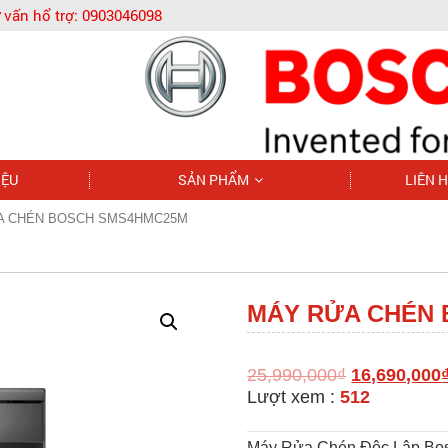
 vấn hổ trợ:
0903046098
IỆU
SẢN PHẨM
LIÊN 
A CHÉN BOSCH SMS4HMC25M
MÁY RỬA CHÉN
25,990,000
₫
16,690,000
Lượt xem :
512
Máy Rửa Chén Độc Lập Bo