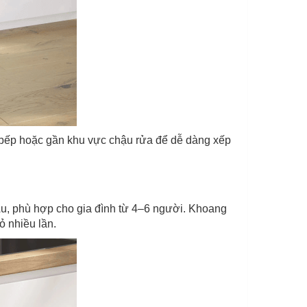
ữa bếp hoặc gần khu vực chậu rửa để dễ dàng xếp
u, phù hợp cho gia đình từ 4–6 người. Khoang
ỏ nhiều lần.