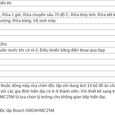
ển thị
, Rửa 1 giờ, Rửa chuyên sâu 70 độ C, Rửa thủy tinh, Rửa tiế
cường, Rửa tráng, Vệ sinh máy
60Hz
ồn nước khi có rò rỉ, Điều khiển bằng điện thoại qua App
ộc dòng máy rửa chén độc lập với dung tích 14 bộ đồ ăn châ
p với các gia đình hiện đại có 4–6 thành viên. Với thiết kế sang
C25M là lựa chọn lý tưởng cho không gian bếp hiện đại.
n độc lập Bosch SMS4HMC25M