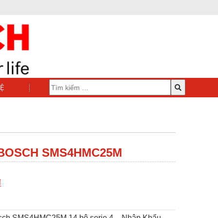
HỆ
 BOSCH SMS4HMC25M
₫
sch SMS4HMC25M 14 bộ serie 4 – Nhập Khẩu