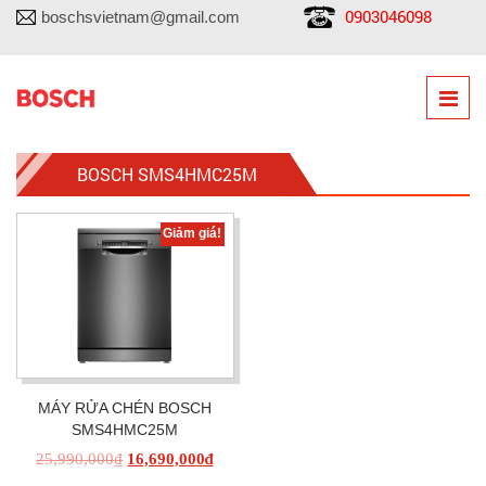
0903046098
boschsvietnam@gmail.com
BOSCH SMS4HMC25M
Giảm giá!
MÁY RỬA CHÉN BOSCH
SMS4HMC25M
25,990,000
₫
16,690,000
₫