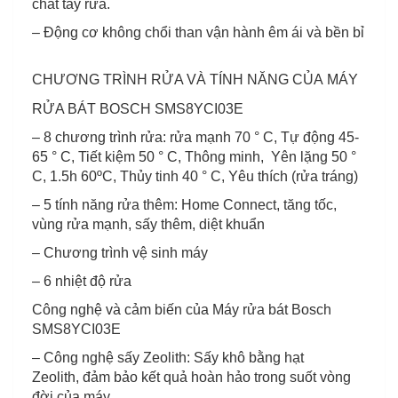
chất tẩy rửa.
– Động cơ không chổi than vận hành êm ái và bền bỉ
CHƯƠNG TRÌNH RỬA VÀ TÍNH NĂNG CỦA MÁY
RỬA BÁT BOSCH SMS8YCI03E
– 8 chương trình rửa: rửa mạnh 70 ° C, Tự động 45-
65 ° C, Tiết kiệm 50 ° C, Thông minh, Yên lặng 50 °
C, 1.5h 60ºC, Thủy tinh 40 ° C, Yêu thích (rửa tráng)
– 5 tính năng rửa thêm: Home Connect, tăng tốc,
vùng rửa mạnh, sấy thêm, diệt khuẩn
– Chương trình vệ sinh máy
– 6 nhiệt độ rửa
Công nghệ và cảm biến của Máy rửa bát Bosch
SMS8YCI03E
– Công nghệ sấy Zeolith: Sấy khô bằng hạt
Zeolith, đảm bảo kết quả hoàn hảo trong suốt vòng
đời của máy