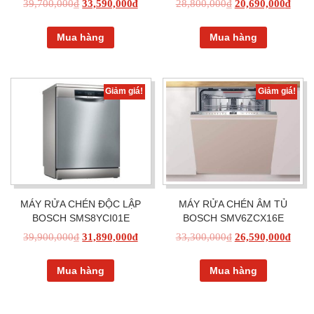
39,700,000
₫
33,590,000
₫
28,800,000
₫
20,690,000
₫
Mua hàng
Mua hàng
Giảm giá!
Giảm giá!
MÁY RỬA CHÉN ĐỘC LẬP
MÁY RỬA CHÉN ÂM TỦ
BOSCH SMS8YCI01E
BOSCH SMV6ZCX16E
39,900,000
₫
31,890,000
₫
33,300,000
₫
26,590,000
₫
Mua hàng
Mua hàng