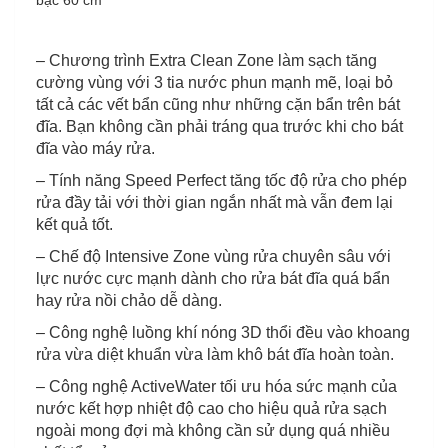
– Chương trình Extra Clean Zone làm sạch tăng
cường vùng với 3 tia nước phun mạnh mẽ, loại bỏ
tất cả các vết bẩn cũng như những cặn bẩn trên bát
đĩa. Bạn không cần phải tráng qua trước khi cho bát
đĩa vào máy rửa.
– Tính năng Speed Perfect tăng tốc độ rửa cho phép
rửa đầy tải với thời gian ngắn nhất mà vẫn đem lại
kết quả tốt.
– Chế độ Intensive Zone vùng rửa chuyên sâu với
lực nước cực mạnh dành cho rửa bát đĩa quá bẩn
hay rửa nồi chảo dễ dàng.
– Công nghệ luồng khí nóng 3D thổi đều vào khoang
rửa vừa diệt khuẩn vừa làm khô bát đĩa hoàn toàn.
– Công nghệ ActiveWater tối ưu hóa sức mạnh của
nước kết hợp nhiệt độ cao cho hiệu quả rửa sạch
ngoài mong đợi mà không cần sử dụng quá nhiều