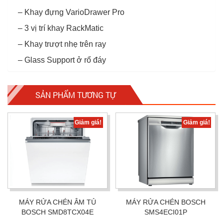
– Khay đựng VarioDrawer Pro
– 3 vị trí khay RackMatic
– Khay trượt nhẹ trên ray
– Glass Support ở rổ đáy
SẢN PHẨM TƯƠNG TỰ
Giảm giá!
Giảm giá!
MÁY RỬA CHÉN ÂM TỦ
MÁY RỬA CHÉN BOSCH
BOSCH SMD8TCX04E
SMS4ECI01P