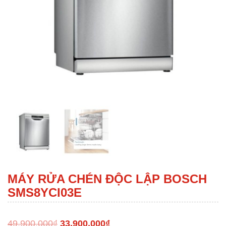
MÁY RỬA CHÉN ĐỘC LẬP BOSCH
SMS8YCI03E
49,900,000
₫
33,900,000
₫