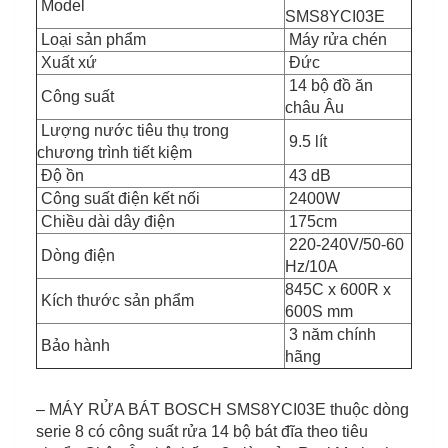
Model
SMS8YCI03E
Loại sản phẩm
Máy rửa chén
Xuất xứ
Đức
14 bộ đồ ăn
Công suất
châu Âu
Lượng nước tiêu thụ trong
9.5 lít
chương trình tiết kiệm
Độ ồn
43 dB
Công suất điện kết nối
2400W
Chiều dài dây điện
175cm
220-240V/50-60
Dòng điện
Hz/10A
845C x 600R x
Kích thước sản phẩm
600S mm
3 năm chính
Bảo hành
hãng
– MÁY RỬA BÁT BOSCH SMS8YCI03E thuộc dòng
serie 8 có công suất rửa 14 bộ bát đĩa theo tiêu